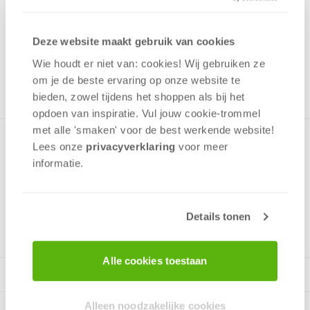
17,99
Uit het assortiment
Deze website maakt gebruik van cookies
ONTVANG 170 OVERWINNINGSPUNTEN
Wie houdt er niet van: cookies! Wij gebruiken ze
UIT HET ASSORTIMENT
om je de beste ervaring op onze website te
bieden, zowel tijdens het shoppen als bij het
opdoen van inspiratie. Vul jouw cookie-trommel
met alle 'smaken' voor de best werkende website​!
Puzzel van een St. Magdalena in Zuid Tirol. Puzzel bevat 1000
Lees onze
privacyverklaring
voor meer
stukjes, leeftijd vanaf 12 jaar.
informatie.
v.a. 12 jaar
Details tonen
Alle cookies toestaan
Alleen noodzakelijke cookies