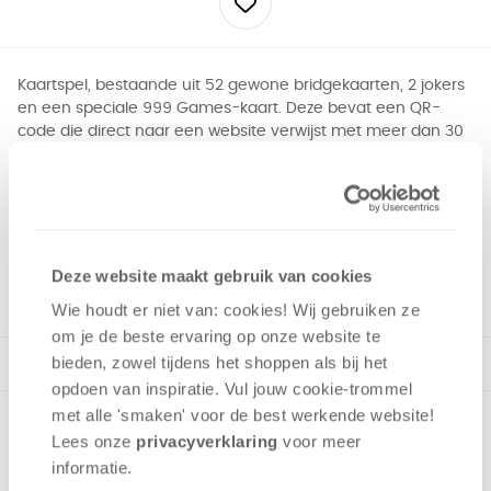
Kaartspel, bestaande uit 52 gewone bridgekaarten, 2 jokers
en een speciale 999 Games-kaart. Deze bevat een QR-
code die direct naar een website verwijst met meer dan 30
uitgebreide spelregels van de meest populaire kaartspelen
in Nederland en Vlaanderen.
1 - 8
spelers
+/-
20
min
v.a. 8 jaar
Deze website maakt gebruik van cookies
Wie houdt er niet van: cookies! Wij gebruiken ze
om je de beste ervaring op onze website te
bieden, zowel tijdens het shoppen als bij het
opdoen van inspiratie. Vul jouw cookie-trommel
met alle 'smaken' voor de best werkende website​!
Lees onze
privacyverklaring
voor meer
informatie.