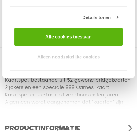
Details tonen
Gerelateerde producten
Alle cookies toestaan
Alleen noodzakelijke cookies
Over het spel
Kaartspel, bestaande uit 52 gewone bridgekaarten,
2 jokers en een speciale 999 Games-kaart.
Kaartspellen bestaan al vele honderden jaren.
Algemeen wordt aangenomen dat "kaarten" zijn
oorsprong in China heeft. De eerste sporen van
kaarten in Europa dateren uit de 13e eeuw.
Productinformatie
Spelregels van verschillende kaartspellen