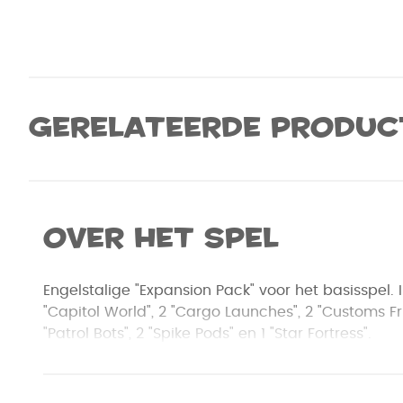
Gerelateerde produc
Over het spel
Engelstalige "Expansion Pack" voor het basisspel. In
"Capitol World", 2 "Cargo Launches", 2 "Customs Fri
"Patrol Bots", 2 "Spike Pods" en 1 "Star Fortress".