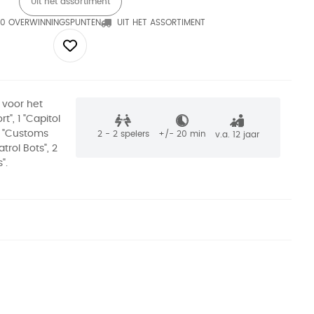
Uit het assortiment
0 OVERWINNINGSPUNTEN
UIT HET ASSORTIMENT
 voor het
t", 1 "Capitol
2 "Customs
2 - 2
spelers
+/-
20
min
v.a. 12 jaar
atrol Bots", 2
".