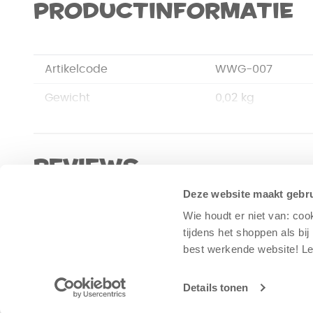
Productinformatie
Artikelcode
WWG-007
Gewicht
0,02 kg
Merk
Distributie artikel
Afmetingen
15 x 7,3 x 0,3 cm
Reviews
EAN Code
0852613005060
Deze website maakt gebru
Wie houdt er niet van: coo
Wees de eerste die een review plaatst.
tijdens het shoppen als bi
best werkende website​! 
Schrijf een review
Details tonen