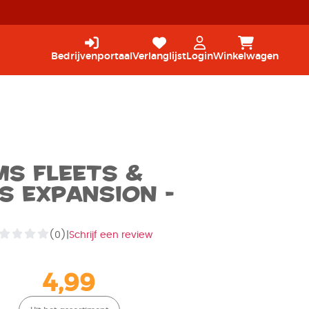
Bedrijvenportaal
Verlanglijst
Login
Winkelwagen
ms Fleets &
s Expansion -
(0)
|
Schrijf een review
4,99