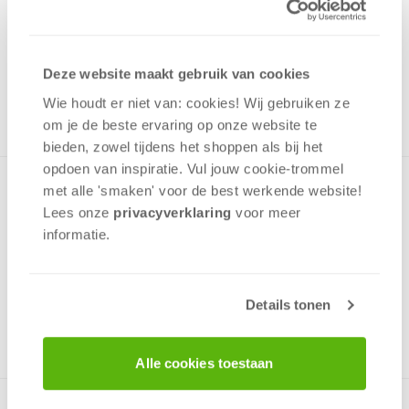
19,99
Uit het assortiment
Deze website maakt gebruik van cookies
ONTVANG 190 OVERWINNINGSPUNTEN
UIT HET ASSORTIMENT
Wie houdt er niet van: cookies! Wij gebruiken ze
om je de beste ervaring op onze website te
bieden, zowel tijdens het shoppen als bij het
opdoen van inspiratie. Vul jouw cookie-trommel
Puzzel met een afbeelding van een van de bergmeren in
met alle 'smaken' voor de best werkende website​!
het Tatragebergte. Het Tatragebergte is een van de meest
Lees onze
privacyverklaring
voor meer
indrukwekkende natuurgebieden van Europa. Deze puzzel
informatie.
heeft 3000 stukjes en is een leuke uitdaging.
Details tonen
v.a. 12 jaar
Alle cookies toestaan