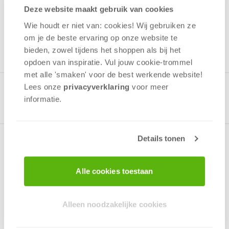
Deze website maakt gebruik van cookies
Wie houdt er niet van: cookies! Wij gebruiken ze
om je de beste ervaring op onze website te
bieden, zowel tijdens het shoppen als bij het
opdoen van inspiratie. Vul jouw cookie-trommel
met alle 'smaken' voor de best werkende website​!
Lees onze
privacyverklaring
voor meer
Gerelateerde producten
informatie.
Details tonen
Over het spel
Alle cookies toestaan
Toegankelijk strategisch familiespel
Stenen Tijdperk is een prachtig spel voor zowel
Alleen noodzakelijke cookies
families als gevorderde spelers. Wegens
aanhoudend succes brengen we het spel