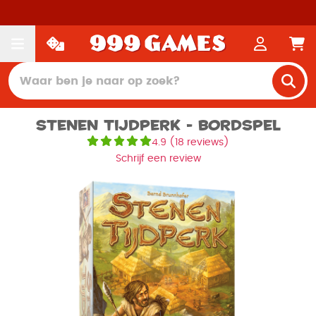
Stenen Tijdperk - Bordspel
4.9
(
18 reviews
)
Schrijf een review