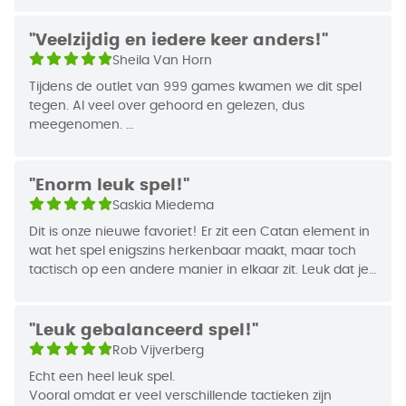
spel meer acties te mogen uitvoeren. Tijdens het
spel zijn er talloze manieren om aan punten te
"Veelzijdig en iedere keer anders!"
komen, zoals het bouwen van hutten en het
Sheila Van Horn
verzamelen van beschavingskaarten in combinatie
Tijdens de outlet van 999 games kwamen we dit spel
met bepaalde ontwikkelingen. Je wint als je
tegen. Al veel over gehoord en gelezen, dus
uiteindelijk de meeste punten hebt.
meegenomen.
Mijn man en ik zijn fan! Vrienden ook. Het is net iets
In Stenen Tijdperk zijn er veel manieren om je doel
sneller te leren dan Agricola bijvoorbeeld.
"Enorm leuk spel!"
te bereiken, waardoor iedere speler een andere
Het leuke is, dat je dit spel ook met z'n tweeën kunt
Saskia Miedema
strategie kan kiezen. Aan het einde van het spel zal
spelen. Al vinden wij met 3 of 4 net iets leuker!
blijken welke de juiste was.
Dit is onze nieuwe favoriet! Er zit een Catan element in
wat het spel enigszins herkenbaar maakt, maar toch
tactisch op een andere manier in elkaar zit. Leuk dat je
op meerdere manier veel punten kunt scoren.
"Leuk gebalanceerd spel!"
Rob Vijverberg
Echt een heel leuk spel.
Vooral omdat er veel verschillende tactieken zijn