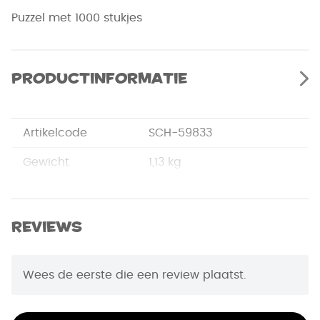
Puzzel met 1000 stukjes
Productinformatie
Artikelcode
SCH-59833
Gewicht
1,13 kg
Merk
Schmidt
Afmetingen
37,3 x 27,2 x 5,7 cm
Reviews
EAN Code
4001504598334
Wees de eerste die een review plaatst.
Puzzelstukjes
1000