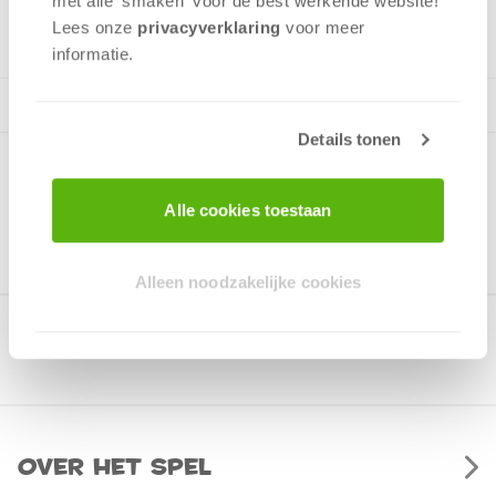
met alle 'smaken' voor de best werkende website​!
v.a. 12 jaar
Lees onze
privacyverklaring
voor meer
informatie.
Details tonen
Alle cookies toestaan
Alleen noodzakelijke cookies
Gerelateerde producten
Over het spel