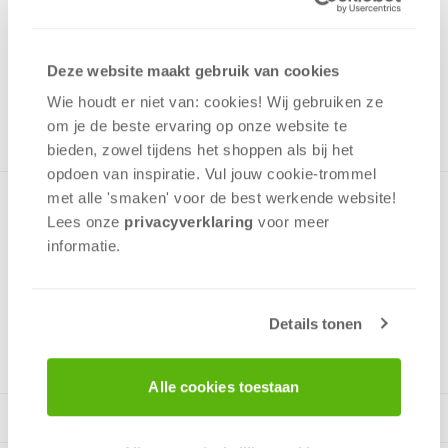
4,99
Uit het assortiment
Deze website maakt gebruik van cookies
ONTVANG 40 OVERWINNINGSPUNTEN
UIT HET ASSORTIMENT
Wie houdt er niet van: cookies! Wij gebruiken ze
om je de beste ervaring op onze website te
bieden, zowel tijdens het shoppen als bij het
opdoen van inspiratie. Vul jouw cookie-trommel
met alle 'smaken' voor de best werkende website​!
Puzzel met een leuke kleurrijke afbeelding van Disney Cars,
Lees onze
privacyverklaring
voor meer
Takel op avontuur in de lucht!Deze puzzel is gemaakt van
informatie.
stevig dik karton en heeft 100 stukjes die perfect passen.
Details tonen
v.a. 5 jaar
Alle cookies toestaan