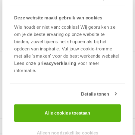
12,99
Uit het assortiment
Deze website maakt gebruik van cookies
ONTVANG 120 OVERWINNINGSPUNTEN
Wie houdt er niet van: cookies! Wij gebruiken ze
UIT HET ASSORTIMENT
om je de beste ervaring op onze website te
bieden, zowel tijdens het shoppen als bij het
opdoen van inspiratie. Vul jouw cookie-trommel
met alle 'smaken' voor de best werkende website​!
Hoge kwaliteit puzzel met een afbeelding van Tantan &
Lees onze
privacyverklaring
voor meer
Momo met veel kleuren. Bevat 500 stukjes en is geschikt
informatie.
vanaf 10 jaar.
Details tonen
v.a. 10 jaar
Alle cookies toestaan
Alleen noodzakelijke cookies