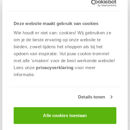
7,50
Uit het assortiment
Deze website maakt gebruik van cookies
ONTVANG 70 OVERWINNINGSPUNTEN
UIT HET ASSORTIMENT
Wie houdt er niet van: cookies! Wij gebruiken ze
om je de beste ervaring op onze website te
bieden, zowel tijdens het shoppen als bij het
opdoen van inspiratie. Vul jouw cookie-trommel
Puzzel met een mooie afbeelding van een plekje in het
met alle 'smaken' voor de best werkende website​!
Tatragebergte in Polen en Slowakije. Deze puzzel is gemaakt
Lees onze
privacyverklaring
voor meer
vaneen goede kwaliteit karton met een niet reflecterende
informatie.
coating en puzzelstukken die perfect passen.
Details tonen
v.a. 10 jaar
Alle cookies toestaan