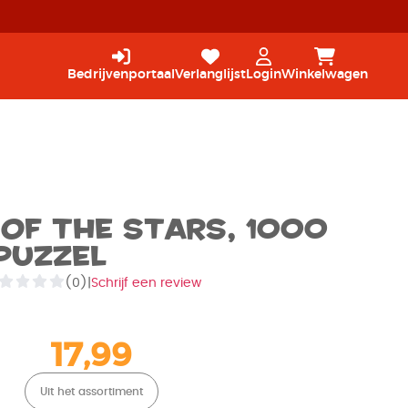
Bedrijvenportaal
Verlanglijst
Login
Winkelwagen
of the stars, 1000
Puzzel
(0)
|
Schrijf een review
17,99
Uit het assortiment