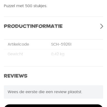
Puzzel met 500 stukjes.
Productinformatie
Artikelcode
SCH-59261
Gewicht
0,42 kg
Merk
Schmidt
Afmetingen
33,5 x 23 x 3,8 cm
Reviews
EAN Code
4001504592615
Wees de eerste die een review plaatst.
Puzzelstukjes
500