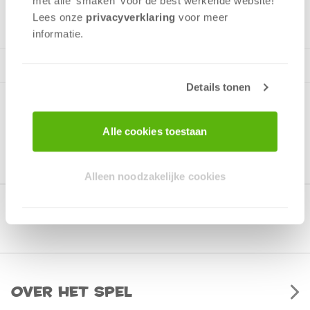
met alle 'smaken' voor de best werkende website​!
v.a. 10 jaar
Lees onze
privacyverklaring
voor meer
informatie.
Details tonen
Alle cookies toestaan
Alleen noodzakelijke cookies
Gerelateerde producten
Over het spel