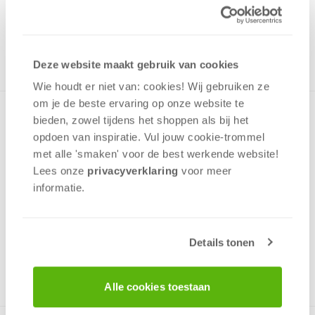
19,99
ONTVANG 190 OVERWINNINGSPUNTEN
NOG MAAR 30 OP VOORRAAD
in winkelmand
Deze website maakt gebruik van cookies
Wie houdt er niet van: cookies! Wij gebruiken ze
om je de beste ervaring op onze website te
In deze prachtige lijn van Premium Quality-puzzels van
bieden, zowel tijdens het shoppen als bij het
Schmidt brengt Thomas Kinkade, de “painter of light”, de
opdoen van inspiratie. Vul jouw cookie-trommel
sfeer van verschillende Disney klassiekers perfect over. Door
met alle 'smaken' voor de best werkende website​!
de zeer nauwkeurig gesneden stukjes zijn de puzzels na
Lees onze
privacyverklaring
voor meer
gebruik met 2 vingers op te tillen en ingelijst aan de muur te
informatie.
hangen. Alle puzzels bestaan uit 1000 stukjes en garanderen
vele uren puzzelplezier!
Details tonen
v.a. 12 jaar
Alle cookies toestaan