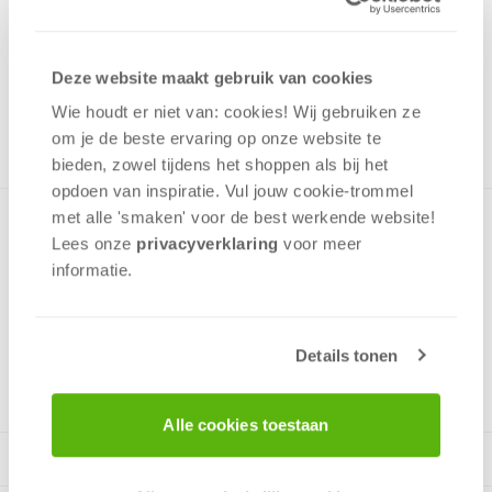
12,99
Uit het assortiment
Deze website maakt gebruik van cookies
ONTVANG 120 OVERWINNINGSPUNTEN
UIT HET ASSORTIMENT
Wie houdt er niet van: cookies! Wij gebruiken ze
om je de beste ervaring op onze website te
bieden, zowel tijdens het shoppen als bij het
opdoen van inspiratie. Vul jouw cookie-trommel
met alle 'smaken' voor de best werkende website​!
Deze puzzel laat een aanval van een tijger zien in de jungle.
Lees onze
privacyverklaring
voor meer
De jungle dieren op de achtergrond staan vol bewondering
informatie.
toe te kijken. Puzzel bevat 500 stukjes, leeftijd vanaf 10 jaar.
Details tonen
v.a. 10 jaar
Alle cookies toestaan