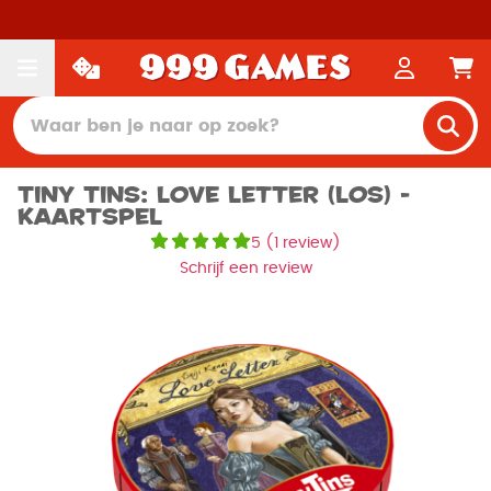
Tiny Tins: Love letter (los) -
Kaartspel
5
(
1 review
)
Schrijf een review