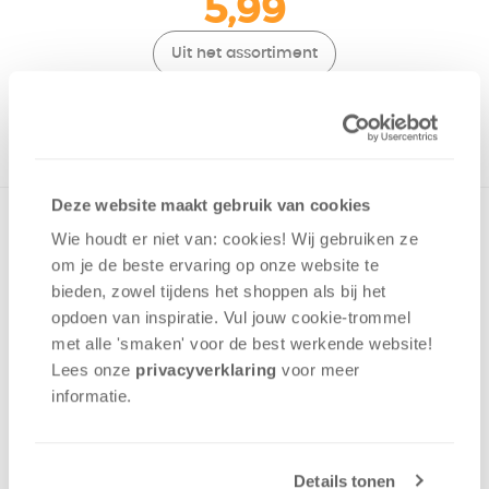
5,99
Uit het assortiment
ONTVANG 50 OVERWINNINGSPUNTEN
UIT HET ASSORTIMENT
Deze website maakt gebruik van cookies
4 kleine tins met populaire kaart- en dobbelspelletjes, die in
Wie houdt er niet van: cookies! Wij gebruiken ze
de broek- of jaszak passen: Love Letter, Gesjaakt,
om je de beste ervaring op onze website te
Regenwormen en SET.. Speel je favoriete spelletjes nu
bieden, zowel tijdens het shoppen als bij het
overal. Ook leuk om te verzamelen!
opdoen van inspiratie. Vul jouw cookie-trommel
met alle 'smaken' voor de best werkende website​!
Bluf
Lees onze
privacyverklaring
voor meer
Geluk
informatie.
Deductie
2 - 4
spelers
+/-
20
min
v.a. 10 jaar
Details tonen