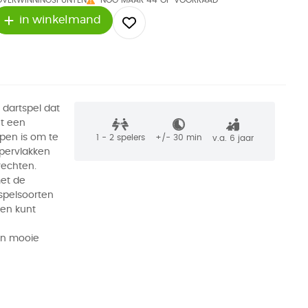
OVERWINNINGSPUNTEN
NOG MAAR 44 OP VOORRAAD
in winkelmand
 dartspel dat
et een
pen is om te
1 - 2
spelers
+/-
30
min
v.a. 6 jaar
ppervlakken
rechten.
met de
 spelsoorten
den kunt
n
en mooie