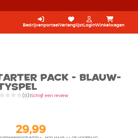
Bedrijvenportaal
Verlanglijst
Login
Winkelwagen
tarter Pack - Blauw-
tyspel
(0)
|
Schrijf een review
29,99