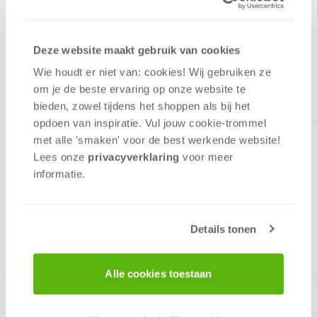
19,99
Uit het assortiment
Deze website maakt gebruik van cookies
ONTVANG 190 OVERWINNINGSPUNTEN
UIT HET ASSORTIMENT
Wie houdt er niet van: cookies! Wij gebruiken ze
om je de beste ervaring op onze website te
bieden, zowel tijdens het shoppen als bij het
opdoen van inspiratie. Vul jouw cookie-trommel
met alle 'smaken' voor de best werkende website​!
Prachtige puzzel van de "Tower Bridge" te Londen in de
Lees onze
privacyverklaring
voor meer
schemering, met een zeer mooie kleurrijke wolkenpartij
informatie.
erboven. Puzzel bevat 1000 stukje, leeftijd vanaf 12 jaar.
Details tonen
v.a. 12 jaar
Alle cookies toestaan