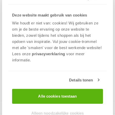
14,99
Uit het assortiment
Deze website maakt gebruik van cookies
ONTVANG 140 OVERWINNINGSPUNTEN
Wie houdt er niet van: cookies! Wij gebruiken ze
UIT HET ASSORTIMENT
om je de beste ervaring op onze website te
bieden, zowel tijdens het shoppen als bij het
opdoen van inspiratie. Vul jouw cookie-trommel
met alle 'smaken' voor de best werkende website​!
Met dit spel moet jij ervoor zorgen dat jij je rij chips zo snel
Lees onze
privacyverklaring
voor meer
mogelijk vol hebt. Het spel wordt geleverd in een stevige
informatie.
verpakking zo raak jij je dobbelstenen en chips niet kwijt!
Details tonen
2 - 5
spelers
+/-
20
min
v.a. 7 jaar
Alle cookies toestaan
Alleen noodzakelijke cookies