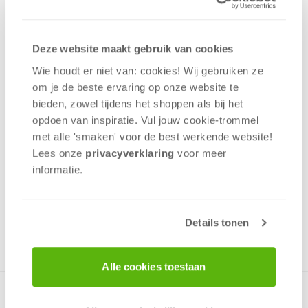
Uit het assortiment
ONTVANG 80 OVERWINNINGSPUNTEN
Deze website maakt gebruik van cookies
UIT HET ASSORTIMENT
Wie houdt er niet van: cookies! Wij gebruiken ze
om je de beste ervaring op onze website te
bieden, zowel tijdens het shoppen als bij het
opdoen van inspiratie. Vul jouw cookie-trommel
Elke speler probeert als eerste alle stenen kwijt te raken en
met alle 'smaken' voor de best werkende website​!
de hoogste waarden af te leggen. Als een speler 300
Lees onze
privacyverklaring
voor meer
punten of meer heeft eindigt het spel, en is deze speler de
informatie.
winnaar.Nu ook verkrijgbaar in een handzaam blik!
Details tonen
2 - 4
spelers
+/-
40
min
v.a. 6 jaar
Alle cookies toestaan