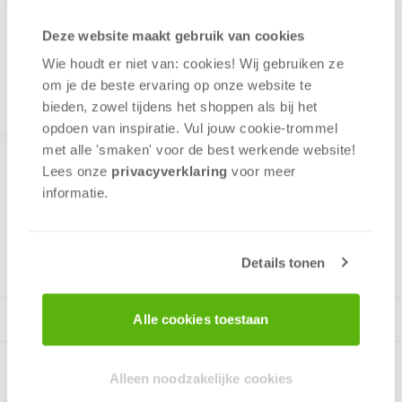
Uit het assortiment
Deze website maakt gebruik van cookies
ONTVANG 110 OVERWINNINGSPUNTEN
Wie houdt er niet van: cookies! Wij gebruiken ze
UIT HET ASSORTIMENT
om je de beste ervaring op onze website te
bieden, zowel tijdens het shoppen als bij het
opdoen van inspiratie. Vul jouw cookie-trommel
met alle 'smaken' voor de best werkende website​!
Een vitaminebom vol snelheid!
Lees onze
privacyverklaring
voor meer
informatie.
2 - 6
spelers
+/-
10
min
v.a. 4 jaar
Details tonen
Alle cookies toestaan
Alleen noodzakelijke cookies