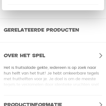
Gerelateerde producten
Over het spel
Het is fruitsalade gekte; iedereen is op zoek naar
hun helft van het fruit! Je hebt omkeerbare tegels
met fruithelften voor je. Je doel is om de meeste
tegels te verzamelen door identieke vruchten snel
op te stapelen. Iedereen speelt op hetzelfde
moment; je moet daarom snel en nauwkeurig zijn
om de hoogste stapel te bereiken zonder een fout
Productinformatie