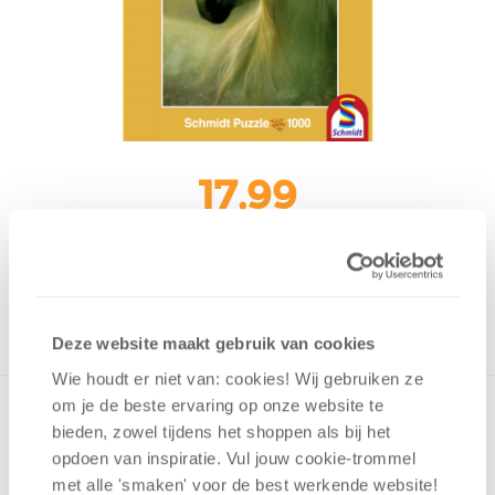
17,99
Uit het assortiment
ONTVANG 170 OVERWINNINGSPUNTEN
UIT HET ASSORTIMENT
Deze website maakt gebruik van cookies
Wie houdt er niet van: cookies! Wij gebruiken ze
om je de beste ervaring op onze website te
bieden, zowel tijdens het shoppen als bij het
opdoen van inspiratie. Vul jouw cookie-trommel
v.a. 12 jaar
met alle 'smaken' voor de best werkende website​!