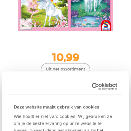
10,99
Uit het assortiment
ONTVANG 100 OVERWINNINGSPUNTEN
UIT HET ASSORTIMENT
Deze website maakt gebruik van cookies
Twee puzzels met mooie afbeeldingen van eenhoorns.
Wie houdt er niet van: cookies! Wij gebruiken ze
Bevat 2x48 stukjes en is geschikt vanaf 4 jaar.
om je de beste ervaring op onze website te
bieden, zowel tijdens het shoppen als bij het