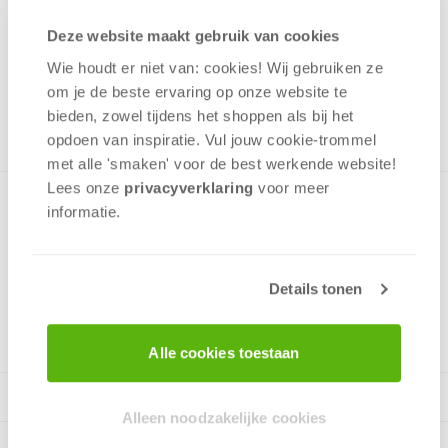
11,99
Deze website maakt gebruik van cookies
Uit het assortiment
Wie houdt er niet van: cookies! Wij gebruiken ze
ONTVANG 110 OVERWINNINGSPUNTEN
om je de beste ervaring op onze website te
UIT HET ASSORTIMENT
bieden, zowel tijdens het shoppen als bij het
opdoen van inspiratie. Vul jouw cookie-trommel
met alle 'smaken' voor de best werkende website​!
Lees onze
privacyverklaring
voor meer
Puzzel met een afbeelding van een uitzicht op de basiliek
informatie.
van Santa Maria della Salute in Venetië.
Details tonen
v.a. 12 jaar
Alle cookies toestaan
Alleen noodzakelijke cookies