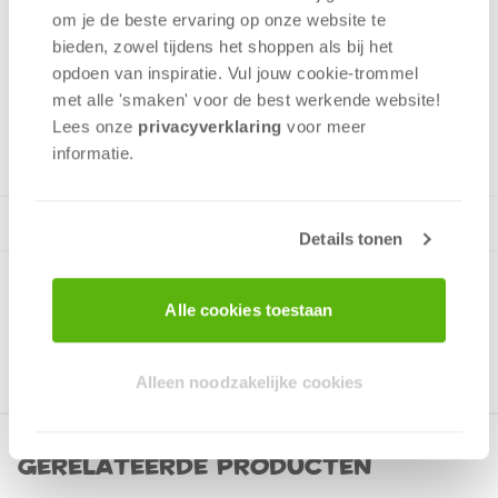
Zo is er voor elk wat wils. Met onze puzzels wordt puzzelen
om je de beste ervaring op onze website te
ware kunst!
bieden, zowel tijdens het shoppen als bij het
opdoen van inspiratie. Vul jouw cookie-trommel
met alle 'smaken' voor de best werkende website​!
Lees onze
privacyverklaring
voor meer
v.a. 12 jaar
informatie.
Details tonen
Alle cookies toestaan
Alleen noodzakelijke cookies
Gerelateerde producten