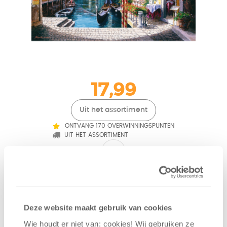
17,99
Uit het assortiment
ONTVANG 170 OVERWINNINGSPUNTEN
UIT HET ASSORTIMENT
Puzzelen is voor alle leeftijden. Kies uit een breed
assortiment van verschillende afbeeldingen van
Deze website maakt gebruik van cookies
topartiesten zoals Thomas Kinkade, Mark Gray en Phil Koch.
Ons aanbod bevat puzzels met 150, 200, 500 of 1000 stukjes.
Wie houdt er niet van: cookies! Wij gebruiken ze