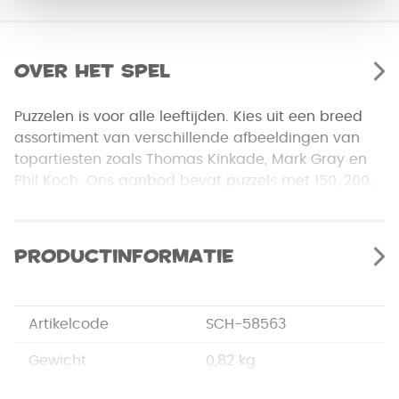
Over het spel
Puzzelen is voor alle leeftijden. Kies uit een breed
assortiment van verschillende afbeeldingen van
topartiesten zoals Thomas Kinkade, Mark Gray en
Phil Koch. Ons aanbod bevat puzzels met 150, 200,
500 of 1000 stukjes. Zo is er voor elk wat wils. Met
onze puzzels wordt puzzelen ware kunst!
Productinformatie
Artikelcode
SCH-58563
Gewicht
0,82 kg
Merk
Schmidt