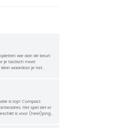
es
ijke keuzes moet maken.
8 x 4 cm
Mills
24695
 opletten wie aan de beurt
or je tactisch moet
 klein waardoor je het
 5 personen. 5 kan eigenlijk
n tweeën. Ook dat was
, straks speel je voor extra
Enorme aanrader omdat het
inatie is top! Compact
tieadres. Het spel ziet er
eschikt is voor (heel)jonge
f 9. Mijn dochter kreeg dit
 spelduur kort, maar