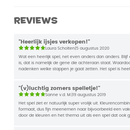
Merk
999 Gam
mogelijkheden zorgen ervoor dat je steeds moeil
Afmetingen
17,8 x 12,
Reviews
Auteur
Joshua J. 
EAN Code
87192144
"Heerlijk ijsjes verkopen!"
Laura Scholten
|
5 augustus 2020
Jaar van Uitgifte
2018
Wat een heerlijk spel, net even anders dan anders. Blijf
is, dat is namelijk de gene die achteraan staat. Waardo
nadenken welke stappen je gaat zetten. Het spel is heel
makkelijk mee kan nemen. Ik heb het gespeelt met 2 tot
niet, daardoor hadden we één team die speelde met z'
enorm leuk. En let ook goed op waar de rest mee bezig is
"(v)luchtig zomers spelletje!"
punten, maar worden die net voor jou al afgenomen. 
Sanne v.d. M.
|
19 augustus 2019
net even anders is dan anders, ik hou ervan.
Het spel ziet er natuurlijk super vrolijk uit. Kleurencomb
formaat, dus fijn meenemen naar bijvoorbeeld een vakan
door de kleuren en het thema uit als een spel dat ook g
kinderen, maar ik zou toch echt zeggen vanaf een jaar o
voor haar 8ste verjaardag. De regels zijn eenvoudig, de