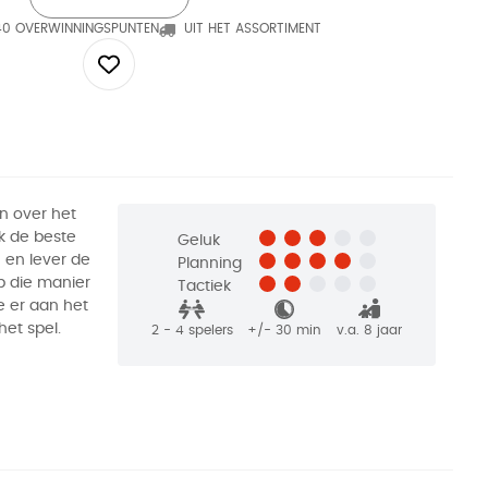
40 OVERWINNINGSPUNTEN
UIT HET ASSORTIMENT
in over het
k de beste
Geluk
n en lever de
Planning
p die manier
Tactiek
ie er aan het
het spel.
2 - 4
spelers
+/-
30
min
v.a. 8 jaar