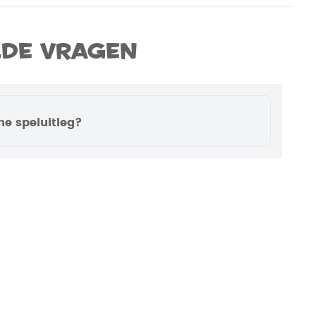
lde vragen
ne speluitleg?
m voor de meeste spellen een video met
Momenteel is deze voor dit spel nog niet
er je op ons YouTube-kanaal om op de
 de nieuwste video’s.