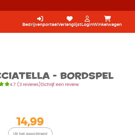
Bedrijvenportaal
Verlanglijst
Login
Winkelwagen
cciatella - Bordspel
4.7
(
3 reviews
)
|
Schrijf een review
14,99
Uit het assortiment