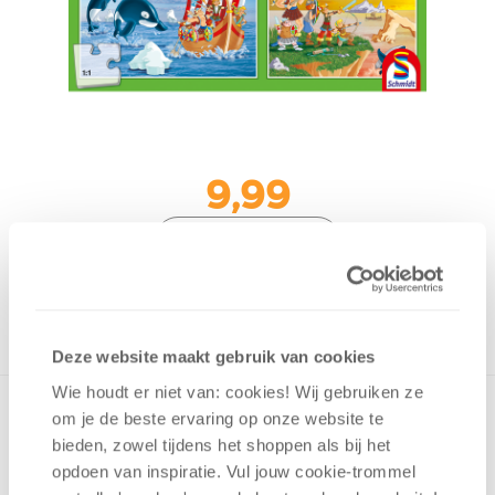
9,99
Uit het assortiment
ONTVANG 90 OVERWINNINGSPUNTEN
UIT HET ASSORTIMENT
Deze website maakt gebruik van cookies
Wie houdt er niet van: cookies! Wij gebruiken ze
om je de beste ervaring op onze website te
bieden, zowel tijdens het shoppen als bij het
opdoen van inspiratie. Vul jouw cookie-trommel
v.a. 3 jaar