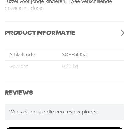
Puzzel voor jonge kinderen. Twee verschillende
puzzels in 1 doos.
Productinformatie
Artikelcode
SCH-56153
Gewicht
0,25 kg
Merk
Schmidt
Afmetingen
27,5 x 19 x 3,8 cm
Reviews
EAN Code
4001504561536
Wees de eerste die een review plaatst.
Puzzelstukjes
48