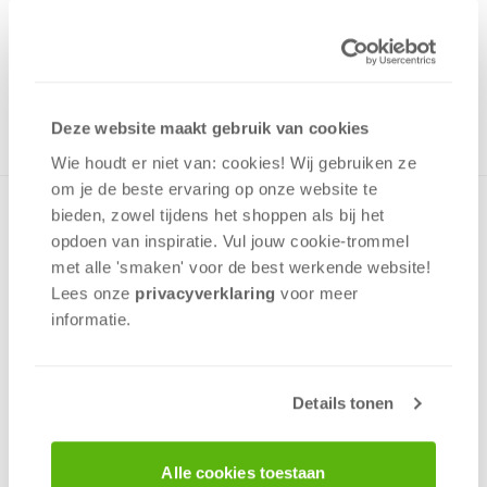
Gratis Deluxe Upgrade
14,99
ONTVANG 140 OVERWINNINGSPUNTEN
OP VOORRAAD
in winkelmand
Deze website maakt gebruik van cookies
Wie houdt er niet van: cookies! Wij gebruiken ze
om je de beste ervaring op onze website te
bieden, zowel tijdens het shoppen als bij het
De slimste vogels bouwen hun nest van prachtig en
duurzaam materiaal en met deze upgrade pack voor
opdoen van inspiratie. Vul jouw cookie-trommel
Vogelvrij kun jij dat ook! De onderdelen van acryl geven je
met alle 'smaken' voor de best werkende website​!
spel een luxere uitstraling terwijl de nieuwe wezens en
Lees onze
privacyverklaring
voor meer
locatietegels het spel nog uitgebreider maken!
informatie.
Geluk
Interactie
Details tonen
Tactiek
2 - 5
spelers
+/-
45
min
v.a. 14 jaar
Alle cookies toestaan