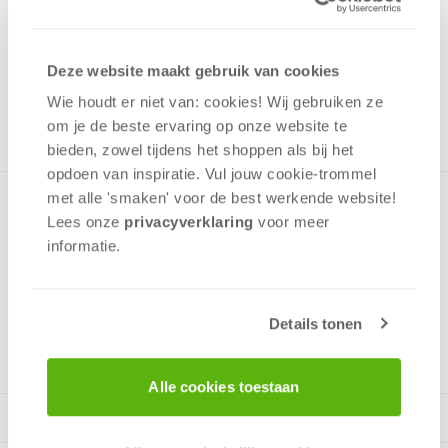
17,99
Uit het assortiment
Deze website maakt gebruik van cookies
ONTVANG 170 OVERWINNINGSPUNTEN
UIT HET ASSORTIMENT
Wie houdt er niet van: cookies! Wij gebruiken ze
om je de beste ervaring op onze website te
bieden, zowel tijdens het shoppen als bij het
opdoen van inspiratie. Vul jouw cookie-trommel
met alle 'smaken' voor de best werkende website​!
Puzzel van een sprookjesachtige verlichte vuurtoren in de
Lees onze
privacyverklaring
voor meer
schemering met een prachtige wolkenlucht op de
informatie.
achtergrond. Puzzel bevat 1000 stukjes, leeftijd vanaf 12 jaar.
Details tonen
v.a. 12 jaar
Alle cookies toestaan