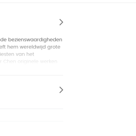
emde bezienswaardigheden
ft hem wereldwijd grote
tiesten van het
 Chen originele werken
 en de Olympische
dt verzameld en in
e doelen, waaronder
jdschriften.