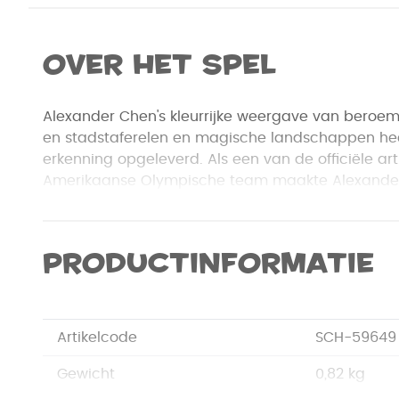
Over het spel
Alexander Chen's kleurrijke weergave van bero
en stadstaferelen en magische landschappen hee
erkenning opgeleverd. Als een van de officiële ar
Amerikaanse Olympische team maakte Alexander
voor de Olympische Zomerspelen 2008 in Peking
Winterspelen 2010 in Vancouver. Chen's kunst wor
licentie gegeven door tal van bedrijven en goed
Productinformatie
Northwest Airlines, UNICEF en verschillende kunstti
Artikelcode
SCH-59649
Gewicht
0,82 kg