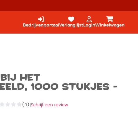
Bedrijvenportaal
Verlanglijst
Login
Winkelwagen
bij het
eeld, 1000 stukjes -
(0)
|
Schrijf een review