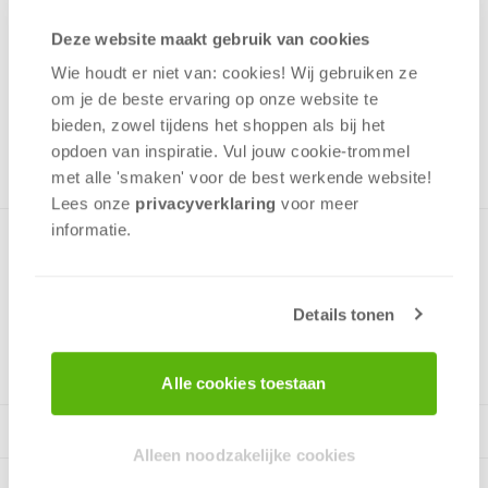
17,99
Deze website maakt gebruik van cookies
Wie houdt er niet van: cookies! Wij gebruiken ze
Uit het assortiment
om je de beste ervaring op onze website te
ONTVANG 170 OVERWINNINGSPUNTEN
bieden, zowel tijdens het shoppen als bij het
UIT HET ASSORTIMENT
opdoen van inspiratie. Vul jouw cookie-trommel
met alle 'smaken' voor de best werkende website​!
Lees onze
privacyverklaring
voor meer
informatie.
Premium Quality Panorama Puzzel
Details tonen
v.a. 12 jaar
Alle cookies toestaan
Alleen noodzakelijke cookies