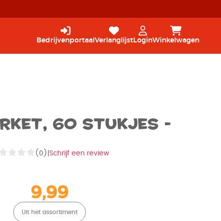
Bedrijvenportaal
Verlanglijst
Login
Winkelwagen
rket, 60 stukjes -
(0)
|
Schrijf een review
9,99
Uit het assortiment