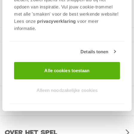
opdoen van inspiratie. Vul jouw cookie-trommel
v.a. 14 jaar
met alle 'smaken' voor de best werkende website​!
Lees onze
privacyverklaring
voor meer
informatie.
Details tonen
Alle cookies toestaan
Alleen noodzakelijke cookies
Gerelateerde producten
Over het spel