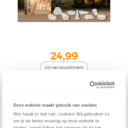
24,99
Uit het assortiment
ONTVANG 240 OVERWINNINGSPUNTEN
UIT HET ASSORTIMENT
Deze website maakt gebruik van cookies
De Special Buildings uitbrieiding voor Western Empires.
Wie houdt er niet van: cookies! Wij gebruiken ze
om je de beste ervaring op onze website te
bieden, zowel tijdens het shoppen als bij het