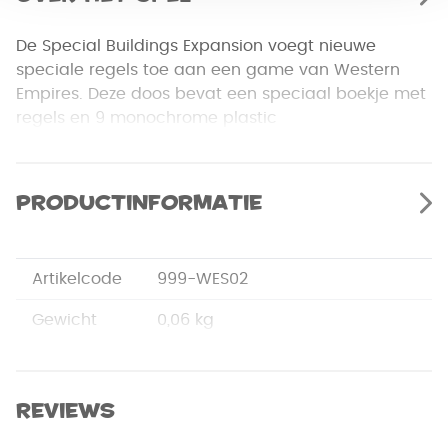
De Special Buildings Expansion voegt nieuwe
speciale regels toe aan een game van Western
Empires. Deze doos bevat een speciaal boekje met
regels en 9 monochrome plastic
miniatuurgebouwen, 1 voor elke speelbare
beschaving.
Productinformatie
Deze uitbreiding is ook compatibel met een spel
voor 5-9 spelers van Mega Civilization.
Artikelcode
999-WES02
Gewicht
0,06 kg
Merk
999 Games
Afmetingen
16 x 11,5 x 3,3 cm
Reviews
Flo de Haan, Gerart de Haan,