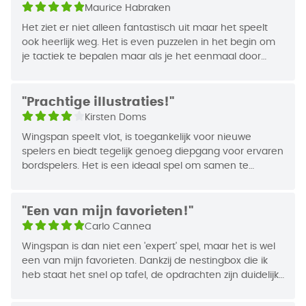
Maurice Habraken
ook een groot aantal manieren om punten te
Jaar van Uitgifte
2019
verzamelen. Wie na vier rondes de meeste punten
Het ziet er niet alleen fantastisch uit maar het speelt
heeft verzameld, wint het spel.
ook heerlijk weg. Het is even puzzelen in het begin om
je tactiek te bepalen maar als je het eenmaal door
Het spel bevat
170 unieke vogelkaarten,
die in
hebt dan vliegt de tijd voorbij. Ondanks dat je best diep
combinatie met de verschillende bonuskaarten
moet nadenken is het op de een of andere manier
voor oneindige variatie zorgen. Ook heeft
toch heel ontspannend.
"Prachtige illustraties!"
Wingspan
fraai speelmateriaal,
in de vorm van
Kirsten Doms
onder andere het vogelhuisje voor de
Wingspan speelt vlot, is toegankelijk voor nieuwe
dobbelstenen en de plastic eieren. Wingspan komt
spelers en biedt tegelijk genoeg diepgang voor ervaren
verder compleet met een
speciale automa-
bordspelers. Het is een ideaal spel om samen te
variant voor solo-spelers.
genieten, te ontspannen én toch tactisch bezig te zijn.
Een absolute topper die keer op keer uitnodigt om
De nieuwste versie bevat een
bakje met deksel
opnieuw te spelen.
"Een van mijn favorieten!"
wat nu is gemaakt van milieuvriendelijk
Carlo Cannea
Waarom een 4? Wij kochten nadien Wyrmspan en
suikerriet – het is wit in plaats van het blauw
Wingspan is dan niet een 'expert' spel, maar het is wel
deze krijgt een absolute 5, omdat het net dat tikkeltje
dat op foto's en in oudere video's te zien is, om de
een van mijn favorieten. Dankzij de nestingbox die ik
spannender is.
groeiende verzameling vogels (actuele en nieuwe)
heb staat het snel op tafel, de opdrachten zijn duidelijk
te kunnen opbergen.
en de illustraties zijn prachtig. Een van mijn favo's, en
laat er maar meer uitbreidingen van komen!