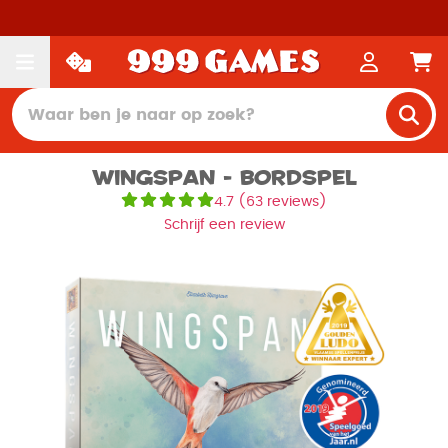
Wingspan - Bordspel
4.7
(
63 reviews
)
Schrijf een review