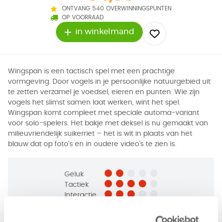
ONTVANG 540 OVERWINNINGSPUNTEN
OP VOORRAAD
in winkelmand
Wingspan is een tactisch spel met een prachtige
vormgeving. Door vogels in je persoonlijke natuurgebied uit
te zetten verzamel je voedsel, eieren en punten. Wie zijn
vogels het slimst samen laat werken, wint het spel.
Wingspan komt compleet met speciale automa-variant
voor solo-spelers. Het bakje met deksel is nu gemaakt van
milieuvriendelijk suikerriet – het is wit in plaats van het
blauw dat op foto's en in oudere video's te zien is.
Geluk
Tactiek
Interactie
1 - 5
spelers
+/-
40
min
v.a. 10 jaar