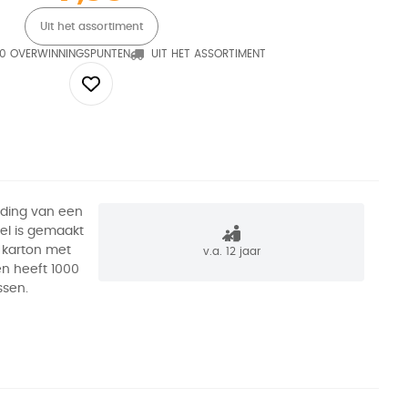
Uit het assortiment
0 OVERWINNINGSPUNTEN
UIT HET ASSORTIMENT
lding van een
el is gemaakt
 karton met
v.a. 12 jaar
en heeft 1000
ssen.