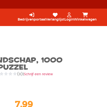
Bedrijvenportaal
Verlanglijst
Login
Winkelwagen
ndschap, 1000
Puzzel
(0)
|
Schrijf een review
7,99