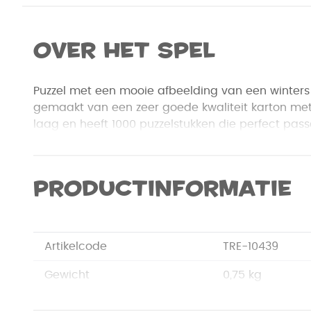
Over het spel
Puzzel met een mooie afbeelding van een winters 
gemaakt van een zeer goede kwaliteit karton met
laag en heeft 1000 puzzelstukken die perfect pass
Productinformatie
Artikelcode
TRE-10439
Gewicht
0,75 kg
Merk
Trefl