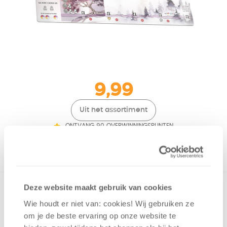
9,99
Uit het assortiment
ONTVANG 90 OVERWINNINGSPUNTEN
UIT HET ASSORTIMENT
Deze website maakt gebruik van cookies
Een must-have voor alle Wyrmspanliefhebbers! Wil je je
Wyrmspan-avontuur upgraden? Bekijk dan de officële
Wie houdt er niet van: cookies! Wij gebruiken ze
speelmat! Deze hoogwaardige rubberen mat is speciaal
om je de beste ervaring op onze website te
ontworpen om je spelervaring te verbeteren.