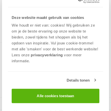
14,99
Uit het assortiment
Deze website maakt gebruik van cookies
ONTVANG 140 OVERWINNINGSPUNTEN
UIT HET ASSORTIMENT
Wie houdt er niet van: cookies! Wij gebruiken ze
om je de beste ervaring op onze website te
bieden, zowel tijdens het shoppen als bij het
opdoen van inspiratie. Vul jouw cookie-trommel
met alle 'smaken' voor de best werkende website​!
Met deze Premium Quality-puzzels wordt puzzelen pas echt
Lees onze
privacyverklaring
voor meer
genieten! Afbeelding van verschillende snoepjes. Bevat 500
informatie.
stukjes en is geschikt vanaf 12 jaar.
Details tonen
v.a. 12 jaar
Alle cookies toestaan