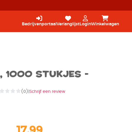
Bedrijvenportaal
Verlanglijst
Login
Winkelwagen
, 1000 stukjes -
(0)
|
Schrijf een review
17,99