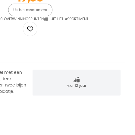
Uit het assortiment
70 OVERWINNINGSPUNTEN
UIT HET ASSORTIMENT
el met een
, tere
er, twee bijen
v.a. 12 jaar
laatje.