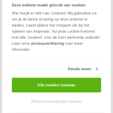
29,99
Deze website maakt gebruik van cookies
Uit het assortiment
Wie houdt er niet van: cookies! Wij gebruiken ze
om je de beste ervaring op onze website te
ONTVANG 290 OVERWINNINGSPUNTEN
bieden, zowel tijdens het shoppen als bij het
UIT HET ASSORTIMENT
opdoen van inspiratie. Vul jouw cookie-trommel
met alle 'smaken' voor de best werkende website​!
Lees onze
privacyverklaring
voor meer
informatie.
Details tonen
Alle cookies toestaan
Alleen noodzakelijke cookies