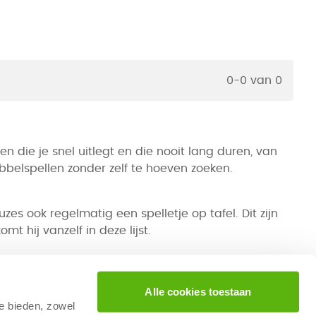
0-0 van 0
n die je snel uitlegt en die nooit lang duren, van
obbelspellen zonder zelf te hoeven zoeken.
es ook regelmatig een spelletje op tafel. Dit zijn
 hij vanzelf in deze lijst.
op vergelijken. Je ziet meteen welke spellen puur
Alle cookies toestaan
elk spel hierboven, zodat je zonder gedoe de juiste
te bieden, zowel