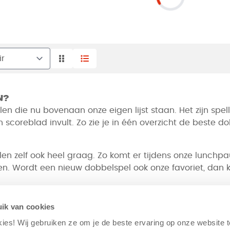
n?
 die nu bovenaan onze eigen lijst staan. Het zijn spelle
n scoreblad invult. Zo zie je in één overzicht de beste d
n zelf ook heel graag. Zo komt er tijdens onze lunchpauz
 Wordt een nieuw dobbelspel ook onze favoriet, dan komt
handig?
n borrel of onderweg, dan bespaart deze lijst je een ho
ik van cookies
en maken. Het aantal spelers en de speelduur staan bij 
kies! Wij gebruiken ze om je de beste ervaring op onze website 