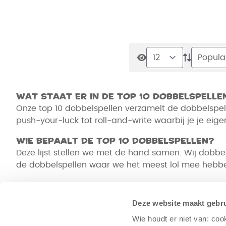
Wat staat er in de top 10 dobbelspelle
Onze top 10 dobbelspellen verzamelt de dobbelspellen
push-your-luck tot roll-and-write waarbij je je eige
Wie bepaalt de top 10 dobbelspellen?
Deze lijst stellen we met de hand samen. Wij dobbele
de dobbelspellen waar we het meest lol mee hebben.
Voor wie is deze top 10 dobbelspellen 
Wil je snel een dobbelspel voor een gezinsavond, ee
Deze website maakt gebru
om geluk draaien en welke je ook slimme keuzes lat
Wie houdt er niet van: coo
kiest.