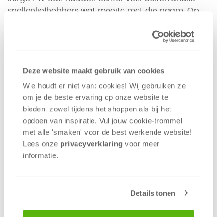
spellenliefhebbers wat moeite met die naam. Op
een forum van de spellensite
Boardgamegeek.com
kwam op een gegeven moment de term "meeple"
in zwang. Volgens sommige bronnen zou dit een
samentrekking zijn van het Engelse "my people".
Een andere theorie zegt dat de vorm van de
Deze website maakt gebruik van cookies
speelfiguren wel wat weg zou hebben van een
Wie houdt er niet van: cookies! Wij gebruiken ze
esdoornblad, oftewel in het Engels een “maple leaf”.
om je de beste ervaring op onze website te
Van “maple people” zou het een kleine stap zijn
bieden, zowel tijdens het shoppen als bij het
naar het snellere "meeple". Hoe dan ook, de term
opdoen van inspiratie. Vul jouw cookie-trommel
meeple werd een feit.
met alle 'smaken' voor de best werkende website​!
Lees onze
privacyverklaring
voor meer
Tips van een pro
informatie.
Details tonen