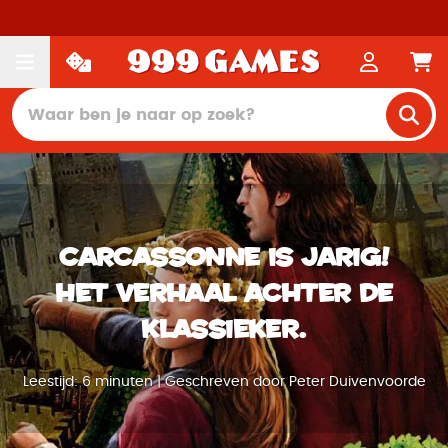
Carcassonne is jarig!
Het verhaal achter de
klassieker.
Leestijd: 6 minuten | Geschreven door Peter Duivenvoorde