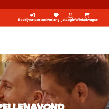
Bedrijvenportaal
Verlanglijst
Login
Winkelwagen
spellenavond