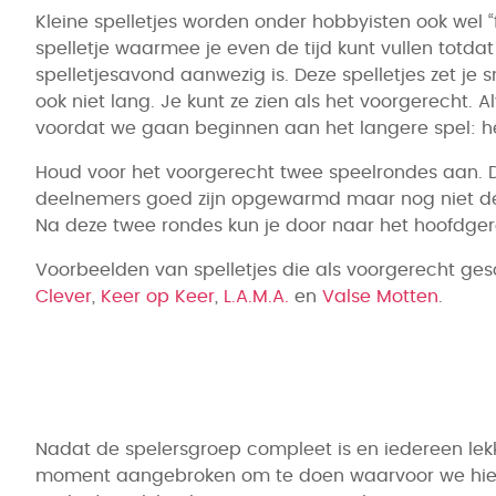
Kleine spelletjes worden onder hobbyisten ook wel “f
spelletje waarmee je even de tijd kunt vullen totda
spelletjesavond aanwezig is. Deze spelletjes zet je 
ook niet lang. Je kunt ze zien als het voorgerecht. 
voordat we gaan beginnen aan het langere spel: h
Houd voor het voorgerecht twee speelrondes aan. Di
deelnemers goed zijn opgewarmd maar nog niet de c
Na deze twee rondes kun je door naar het hoofdger
Voorbeelden van spelletjes die als voorgerecht gesc
Clever
,
Keer op Keer
,
L.A.M.A.
en
Valse Motten
.
Nadat de spelersgroep compleet is en iedereen lek
moment aangebroken om te doen waarvoor we hier z