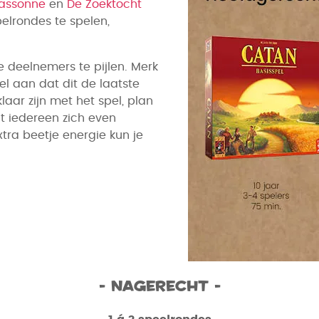
assonne
en
De Zoektocht
elrondes te spelen,
e deelnemers te pijlen. Merk
el aan dat dit de laatste
laar zijn met het spel, plan
t iedereen zich even
xtra beetje energie kun je
- Nagerecht -