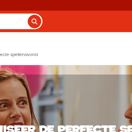
fecte spellenavond
iseer de perfecte 