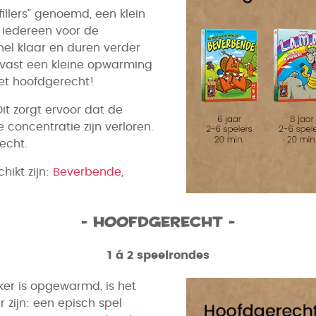
illers” genoemd, een klein
t iedereen voor de
snel klaar en duren verder
Alvast een kleine opwarming
et hoofdgerecht!
t zorgt ervoor dat de
oncentratie zijn verloren.
echt.
hikt zijn:
Beverbende
,
- Hoofdgerecht -
1 á 2 speelrondes
ker is opgewarmd, is het
ijn: een episch spel