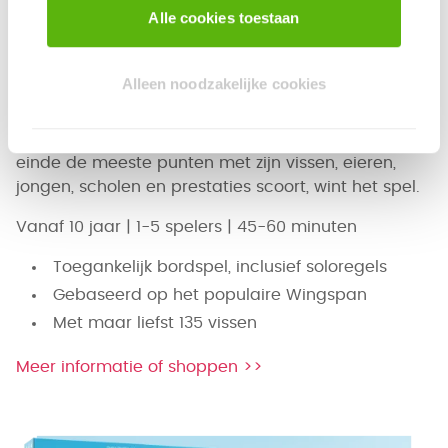
Alle cookies toestaan
Finspan
Je bent een wetenschapper die onderzoek doet
Alleen noodzakelijke cookies
naar het zeeleven in de vele zeeën en oceanen van
de wereld. Ontdek binnen 4 weken allerlei vissen,
die verschillende beloningen geven. Wie aan het
einde de meeste punten met zijn vissen, eieren,
jongen, scholen en prestaties scoort, wint het spel.
Vanaf 10 jaar | 1-5 spelers | 45-60 minuten
Toegankelijk bordspel, inclusief soloregels
Gebaseerd op het populaire Wingspan
Met maar liefst 135 vissen
Meer informatie of shoppen >>