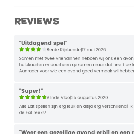
Merk
999 Games
De puzzels zijn vrij pittig. Daardoor is het spel vo
Afmetingen
18 x 13 x 4 cm
Reviews
puzzelaars en escape room-liefhebbers.
Auteur
Inka & Marku
Niveau: Gevorderden.
EAN Code
87192144226
"Uitdagend spel"
Bente Rijnbende
|
17 mei 2026
Jaar van Uitgifte
2016
Samen met twee vriendinnen hebben wij ons een avon
hulpkaarten er doorheen gekomen maar dat heeft de lo
Aanrader voor wie een avond goed vermaak wil hebbe
"Super!"
Alinde Vloo
|
25 augustus 2020
Alle Exit spellen zijn erg leuk en altijd erg verschillend! 
de Exit reeks!
"Weer een gezellige avond erbij en een