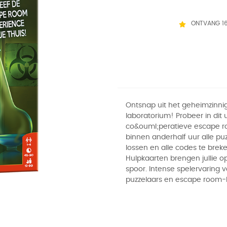
ONTVANG 1
Ontsnap uit het geheimzinni
laboratorium! Probeer in dit
co&ouml;peratieve escape 
binnen anderhalf uur alle puz
lossen en alle codes te breke
Hulpkaarten brengen jullie 
spoor. Intense spelervaring 
puzzelaars en escape room-l