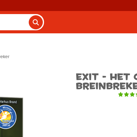
reker
EXIT - Het
Breinbrek