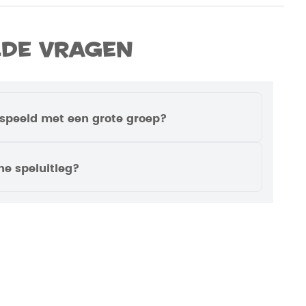
lde vragen
espeeld met een grote groep?
 maar als je twee dezelfde Exits koopt kun je
battelen tegen elkaar, bv. in aparte
ne speluitleg?
m voor de meeste spellen een video met
Momenteel is deze voor dit spel nog niet
er je op ons YouTube-kanaal om op de
 de nieuwste video’s.