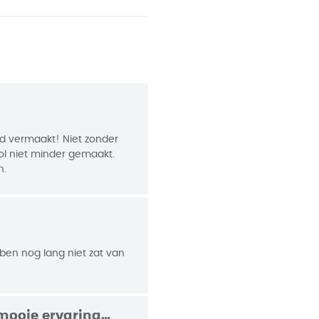
oral geschikt voor fervente
s Brand
46
d vermaakt! Niet zonder
l niet minder gemaakt.
n.
Ik ben nog lang niet zat van
 mooie ervaring