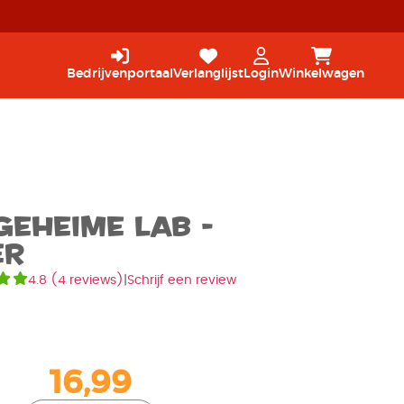
Bedrijvenportaal
Verlanglijst
Login
Winkelwagen
 Geheime Lab -
er
4.8
(
4 reviews
)
|
Schrijf een review
16,99