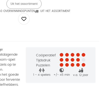
Uit het assortiment
60 OVERWINNINGSPUNTEN
UIT HET ASSORTIMENT
ge
 uitdagende
Coöperatief
room-spel
Tijdsdruk
zels op te
Puzzelen
n.
op het goede
1 - 4
spelers
+/-
45
min
v.a. 12 jaar
voor fervente
iefhebbers.