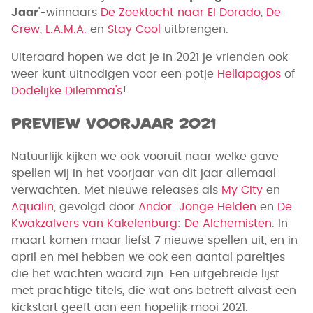
Jaar
'-winnaars
De Zoektocht naar El Dorado
,
De
Crew
,
L.A.M.A.
en
Stay Cool
uitbrengen.
Uiteraard hopen we dat je in 2021 je vrienden ook
weer kunt uitnodigen voor een potje
Hellapagos
of
Dodelijke Dilemma's
!
Preview voorjaar 2021
Natuurlijk kijken we ook vooruit naar welke gave
spellen wij in het voorjaar van dit jaar allemaal
verwachten. Met nieuwe releases als
My City
en
Aqualin
, gevolgd door
Andor: Jonge Helden
en
De
Kwakzalvers van Kakelenburg: De Alchemisten
. In
maart komen maar liefst 7 nieuwe spellen uit, en in
april en mei hebben we ook een aantal pareltjes
die het wachten waard zijn. Een uitgebreide lijst
met prachtige titels, die wat ons betreft alvast een
kickstart geeft aan een hopelijk mooi 2021.