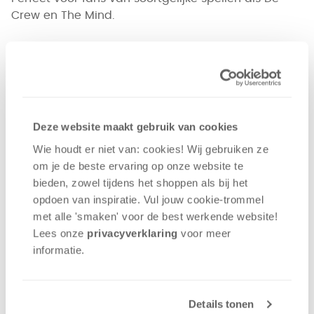
Crew en The Mind.
Deze website maakt gebruik van cookies
Wie houdt er niet van: cookies! Wij gebruiken ze
om je de beste ervaring op onze website te
bieden, zowel tijdens het shoppen als bij het
Het kaartspel
Wizard
, waarin spelers moeten
opdoen van inspiratie. Vul jouw cookie-trommel
voorspellen hoeveel slagen zij denken te behalen, is
met alle 'smaken' voor de best werkende website​!
een regelrechte klassieker. In maart verschijnt nu
Lees onze
privacyverklaring
voor meer
ook
Wizard: Het dobbelspel
, dat een nieuwe
informatie.
dimensie aan hetzelfde principe geeft. Een perfect
spel voor spelers die van een licht strategisch spel
houden, maar vooral graag een gokje wagen.
Details tonen