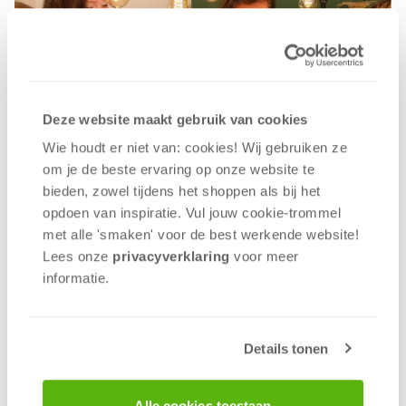
maandag 8 januari 2024
Blog: De geschiedenis van Halli
Deze website maakt gebruik van cookies
Galli
Wie houdt er niet van: cookies! Wij gebruiken ze
om je de beste ervaring op onze website te
12 minuten
Melvin van der Stoop
bieden, zowel tijdens het shoppen als bij het
opdoen van inspiratie. Vul jouw cookie-trommel
met alle 'smaken' voor de best werkende website​!
Lees onze
privacyverklaring
voor meer
informatie.
Details tonen
woensdag 27 december 2023
Alle cookies toestaan