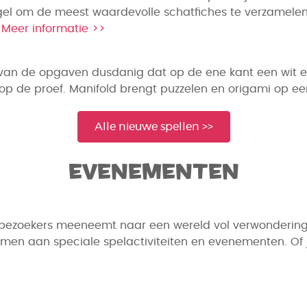
l om de meest waardevolle schatfiches te verzamelen. S
.
Meer informatie >>
lad van de opgaven dusdanig dat op de ene kant een wit 
gen op de proef. Manifold brengt puzzelen en origami op 
Alle nieuwe spellen >>
Evenementen
at bezoekers meeneemt naar een wereld vol verwondering
n aan speciale spelactiviteiten en evenementen. Of je