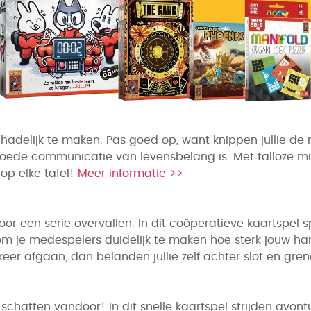
elijk te maken. Pas goed op, want knippen jullie de 
oede communicatie van levensbelang is. Met talloze miss
op elke tafel!
Meer informatie >>
 voor een serie overvallen. In dit coöperatieve kaartspe
om je medespelers duidelijk te maken hoe sterk jouw hand i
 keer afgaan, dan belanden jullie zelf achter slot en gre
 schatten vandoor! In dit snelle kaartspel strijden avon