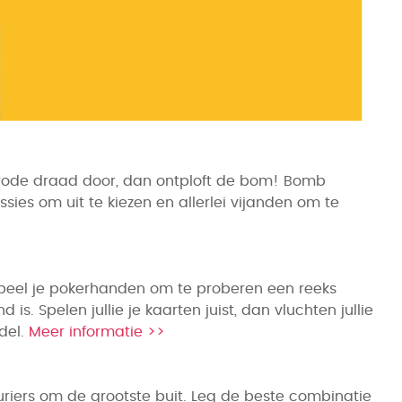
rode draad door, dan ontploft de bom! Bomb
ies om uit te kiezen en allerlei vijanden om te
l speel je pokerhanden om te proberen een reeks
s. Spelen jullie je kaarten juist, dan vluchten jullie
ndel.
Meer informatie >>
turiers om de grootste buit. Leg de beste combinatie