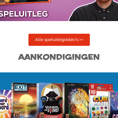
Alle speluitlegvideo's >>
Aankondigingen