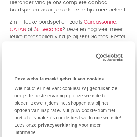
Hieronder vind je ons complete aanbod
bordspellen waar je de leukste tijd mee beleeft.
Zin in leuke bordspellen, zoals
Carcassonne
,
CATAN
of
30 Seconds
? Deze en nog veel meer
leuke bordspellen vind je bij 999 Games. Bestel
de nieuwste bordspellen en ontvang ze de
volgende werkdag al in huis.
Indien op voorraad:
voor 14:30 besteld,
diezelfde (werk)dag verzonden
Deze website maakt gebruik van cookies
De beste spellen voor de
scherpste
prijzen
Wie houdt er niet van: cookies! Wij gebruiken ze
Altijd de
nieuwste spellen
om je de beste ervaring op onze website te
bieden, zowel tijdens het shoppen als bij het
Veilig en snel
betalen via iDEAL
opdoen van inspiratie. Vul jouw cookie-trommel
Niet zeker welk bordspel je moet
met alle 'smaken' voor de best werkende website​!
kiezen?
Lees onze
privacyverklaring
voor meer
Kom je er niet helemaal uit in ons ruime
informatie.