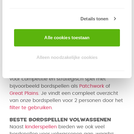
aanbod? Wij stelden een
top 10
samen met
hun eigen favoriete bordspellen. Handig als je
snel een goede keuze wilt maken.
Bekijk onze
Details tonen
top 10
bordspellen en laat je inspireren voor de
volgende spelavond.
Alle cookies toestaan
Bordspellen 2 personen
We beschikken over een zeer ruim aanbod aan
Alleen noodzakelijke cookies
bordspellen voor 2 personen, waardoor je een
heerlijke spelletjesavond beleeft met je vriend
of vriendin. Naast gezelligheid is er ook ruimte
voor competitie en strategisch spel met
bijvoorbeeld bordspellen als
Patchwork
of
Great Plains
. Je vindt een compleet overzicht
van onze bordspellen voor 2 personen door het
filter te gebruiken
.
Beste bordspellen volwassenen
Naast
kinderspellen
bieden we ook veel