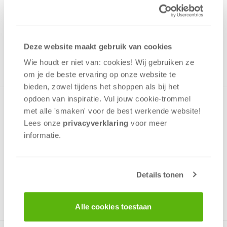
19,99
Uit het assortiment
ONTVANG 190 OVERWINNINGSPUNTEN
Deze website maakt gebruik van cookies
UIT HET ASSORTIMENT
Wie houdt er niet van: cookies! Wij gebruiken ze
om je de beste ervaring op onze website te
bieden, zowel tijdens het shoppen als bij het
opdoen van inspiratie. Vul jouw cookie-trommel
Een puzzel uit de prachtige lijn van Premium Quality-puzzels
met alle 'smaken' voor de best werkende website​!
van Schmidt. Door de zeer nauwkeurig gesneden stukjes zijn
Lees onze
privacyverklaring
voor meer
de puzzels na gebruik met 2 vingers op te tillen en ingelijst
informatie.
aan de muur te hangen. De puzzel bestaat uit 1000 stukjes
en garandeert vele uren puzzelplezier!
Details tonen
v.a. 12 jaar
Alle cookies toestaan